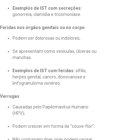
Exemplos de IST com secreções:
gonorreia, clamídia e tricomoníase.
Feridas nos órgãos genitais ou no corpo
Podem ser dolorosas ou indolores;
Se apresentam como vesículas, úlceras ou
manchas.
Exemplos de IST com feridas:
sífilis,
herpes genital, cancro, donovanose e
linfogranuloma venéreo.
Verrugas
Causadas pelo Papilomavírus Humano
(HPV);
Podem crescer em forma de “couve-flor”;
Não costumam doer, mas podem causar